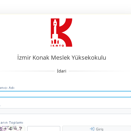
İzmir Konak Meslek Yüksekokulu
anıcı Adı
e
ların Toplamı
Giriş