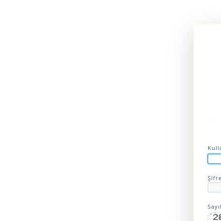
Kull
Şifr
Sayı